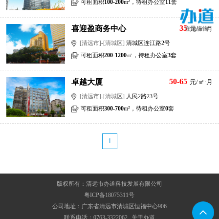
可租面积
100-200
m²，待租办公室
11
套
35
喜迎盈商务中心
元/㎡·月
[清远市]
-
[清城区]
清城区连江路2号
可租面积
200-1200
㎡，待租办公室
3
套
50-65
卓越大厦
元/㎡·月
[清远市]
-
[清城区]
人民2路23号
可租面积
300-700
m²，待租办公室
0
套
1
版权所有：清远市办道科技发展有限公司
粤ICP备18075311号
公司地址：广东省清远市清城区恒福中心906
联系电话：0763-3322062
关于办道