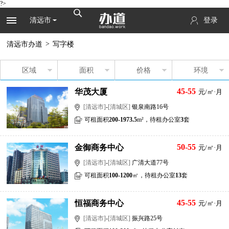
?>
清远市
登录
>
清远市办道
写字楼
区域
面积
价格
环境
45-55
华茂大厦
元/㎡·月
[清远市]
-
[清城区]
银泉南路16号
可租面积
200-1973.5
m²，待租办公室
3
套
50-55
金御商务中心
元/㎡·月
[清远市]
-
[清城区]
广清大道77号
可租面积
100-1200
㎡，待租办公室
13
套
45-55
恒福商务中心
元/㎡·月
[清远市]
-
[清城区]
振兴路25号